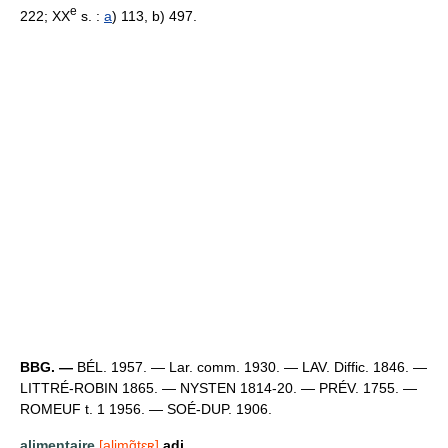
e
222; XX
s. :
a
) 113, b) 497.
BBG. —
BÉL. 1957. — Lar. comm. 1930. — LAV. Diffic. 1846. —
LITTRÉ-ROBIN 1865. — NYSTEN 1814-20. — PRÉV. 1755. —
ROMEUF t. 1 1956. — SOÉ-DUP. 1906.
alimentaire
[alimɑ̃tɛʀ]
adj.