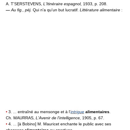
A. T'SERSTEVENS,
L'Itinéraire espagnol,
1933, p. 208.
—
Au fig., péj.
Qui n'a qu'un but lucratif.
Littérature alimentaire
:
•
3. ... entraîné au mensonge et à l'
intrigue
alimentaires
.
Ch. MAURRAS,
L'Avenir de l'intelligence,
1905, p. 67.
•
4. ... [à Bobino] M. Mauricet enchante le public avec ses
chansons
alimentaires
ou sportives ...