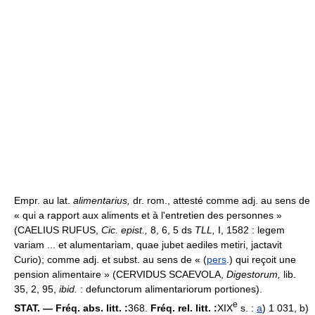
Empr. au lat.
alimentarius,
dr. rom., attesté comme adj. au sens de
« qui a rapport aux aliments et à l'entretien des personnes »
(CAELIUS RUFUS,
Cic. epist.,
8, 6, 5 ds
TLL,
I, 1582 : legem
variam ... et alumentariam, quae jubet aediles metiri, jactavit
Curio); comme adj. et subst. au sens de « (
pers
.) qui reçoit une
pension alimentaire » (CERVIDUS SCAEVOLA,
Digestorum,
lib.
35, 2, 95,
ibid.
: defunctorum alimentariorum portiones).
e
STAT. — Fréq. abs. litt. :
368.
Fréq. rel. litt. :
XIX
s. :
a
) 1 031, b)