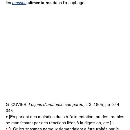
les
masses
alimentaires
dans l'œsophage.
G. CUVIER,
Leçons d'anatomie comparée,
t. 3, 1805, pp. 344-
345.
♦ [En parlant des maladies dues à l'alimentation, ou des troubles
se manifestant par des réactions liées à la digestion, etc.] :
•
9. Or les spasmes nerveux demandaient à être traités par le