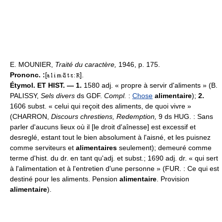
E. MOUNIER,
Traité du caractère,
1946, p. 175.
Prononc. :
[
].
Étymol. ET HIST. — 1.
1580 adj. « propre à servir d'aliments » (B.
PALISSY,
Sels divers
ds GDF.
Compl.
:
Chose
alimentaire
);
2.
1606 subst. « celui qui reçoit des aliments, de quoi vivre »
(CHARRON,
Discours chrestiens, Redemption,
9 ds HUG. : Sans
parler d'aucuns lieux où il [le droit d'aînesse] est excessif et
desreglé, estant tout le bien absolument à l'aisné, et les puisnez
comme serviteurs et
alimentaires
seulement); demeuré comme
terme d'hist. du dr. en tant qu'adj. et subst.; 1690 adj. dr. « qui sert
à l'alimentation et à l'entretien d'une personne » (FUR. : Ce qui est
destiné pour les aliments. Pension
alimentaire
. Provision
alimentaire
).