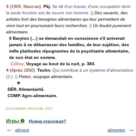
3
(1905, Maurras).
Péj.
Se dit d'un travail, d'une occupation dont
la seule fonction est de nourrir son homme.
||
Des savants, des
artistes font des besognes alimentaires qui leur permettent de
vivre tout en poursuivant leurs recherches.
||
Un boulot purement
alimentaire.
0
Baryton (…) se demandait en conscience s'il arriverait
jamais à se débarrasser des familles, de leur sujétion, des
mille platitudes répugnantes de la psychiatrie alimentaire,
de son état en somme.
Céline,
Voyage au bout de la nuit, p. 384.
4
(Après 1850).
Techn.
Qui contribue à un système d'alimentation
(2.).
||
Piston, soupape alimentaire.
❖
DÉR.
Alimentarité.
COMP.
Agro-alimentaire.
Encyclopédie Universelle
.
2012
.
Игры ⚽
Нужна курсовая?
aliment
alimenter