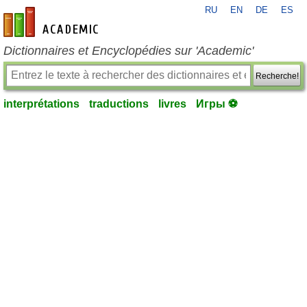
RU
EN
DE
ES
fr-academic.com
Dictionnaires et Encyclopédies sur 'Academic'
Recherche!
interprétations
traductions
livres
Игры ⚽