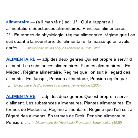
alimentaire
— (a li man tê r ) adj. 1° Qui a rapport à l
alimentation. Substances alimentaires. Principes alimentaires,
2° En termes de physiologie, régime alimentaire, régime que l on
suit quant à la nourriture. Bol alimentaire, la masse qu on avale
après …
Dictionnaire de la Langue Française d'Émile Littré
ALIMENTAIRE
— adj. des deux genres Qui est propre à servir d
aliment. Les substances alimentaires. Plantes alimentaires. En
Médec., Régime alimentaire, Régime que l on suit à l égard des
aliments. En Jurispr., Pension alimentaire, Pension réglée par…
…
Dictionnaire de l'Academie Francaise, 7eme edition (1835)
ALIMENTAIRE
— adj. des deux genres Qui est propre à servir
d’aliment. Les substances alimentaires. Plantes alimentaires. En
termes de Médecine, Régime alimentaire, Régime que l’on suit à
l’égard des aliments. En termes de Droit, Pension alimentaire,
Pension… …
Dictionnaire de l'Academie Francaise, 8eme edition (1935)